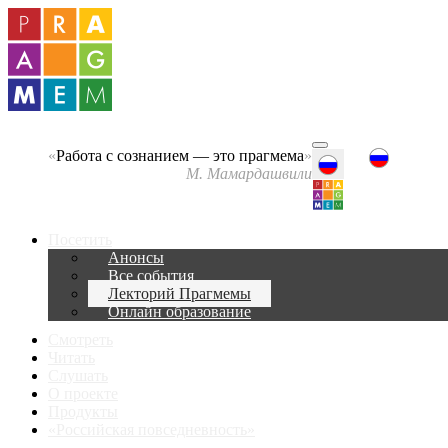
«
Работа с сознанием — это прагмема
»
М. Мамардашвили
Посетить
Анонсы
Все события
Лекторий Прагмемы
Онлайн образование
Смотреть
Читать
Слушать
О проекте
Продукты
«Российская повседневность»