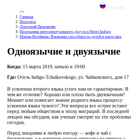
Русский
>>
Главная
Посетить
Лекторий Прагмемы
Программа интеллектуального досуга в Hotel Indigo
Мария Воейкова. Языковая способность детей и взрослых
Одноязычие и двуязычие
Когда:
15 марта 2019, начало в 19:00
Где:
Отель Indigo-Tchaikovskogo, ул. Чайковского, дом 17
В усвоении второго языка успех нам не гарантирован. В
чем же отличие? Хорошо или плохо быть двуязычным?
Мешает или помогает знание родного языка процессу
усвоения языка чужого? Эти вопросы все острее встают
перед любым обществом в эпоху миграций. В последней
лекции мы обсудим, как ученые смотрят на эти проблемы
сегодня.
Перед лекциями в любую погоду — кофе и чай с
бисквитами, а в хорошую погоду прогулка на террасу с