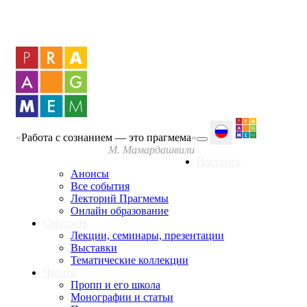
«
Работа с сознанием — это прагмема
»
М. Мамардашвили
Посетить
Анонсы
Все события
Лекторий Прагмемы
Онлайн образование
Смотреть
Лекции, семинары, презентации
Выставки
Тематические коллекции
Читать
Пропп и его школа
Монографии и статьи