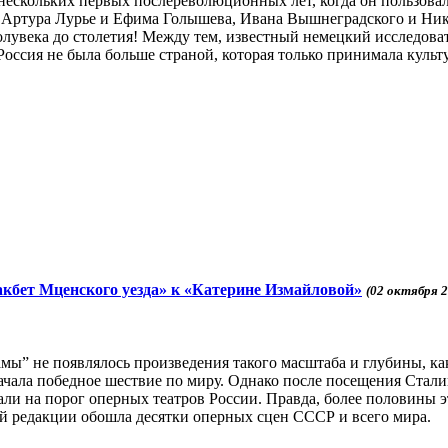
 нескольких первых послереволюционных лет, когда он пользов
Артура Лурье и Ефима Голышева, Ивана Вышнеградского и Никол
олувека до столетия! Между тем, известный немецкий исследова
оссия не была больше страной, которая только принимала культ
акбет Мценского уезда» к «Катерине Измайловой»
(02 октября 2
амы” не появлялось произведения такого масштаба и глубины, к
чала победное шествие по миру. Однако после посещения Сталин
али на порог оперных театров России. Правда, более половины э
й редакции обошла десятки оперных сцен СССР и всего мира.