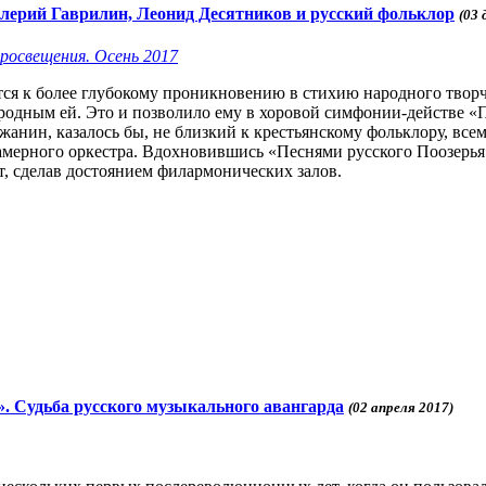
алерий Гаврилин, Леонид Десятников и русский фольклор
(03 
просвещения. Осень 2017
я к более глубокому проникновению в стихию народного творч
иродным ей. Это и позволило ему в хоровой симфонии-действе 
нин, казалось бы, не близкий к крестьянскому фольклору, все
амерного оркестра. Вдохновившись «Песнями русского Поозерья»
, сделав достоянием филармонических залов.
 Судьба русского музыкального авангарда
(02 апреля 2017)