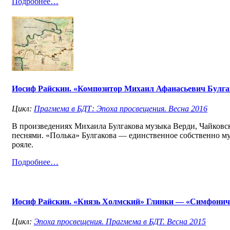
Подробнее…
Иосиф Райскин. «Композитор Михаил Афанасьевич Булгак
Цикл:
Прагмема в БДТ: Эпоха просвещения. Весна 2016
В произведениях Михаила Булгакова музыка Верди, Чайковск
песнями. «Полька» Булгакова — единственное собственно му
рояле.
Подробнее…
Иосиф Райскин. «Князь Холмский» Глинки — «Симфониче
Цикл:
Эпоха просвещения. Прагмема в БДТ. Весна 2015