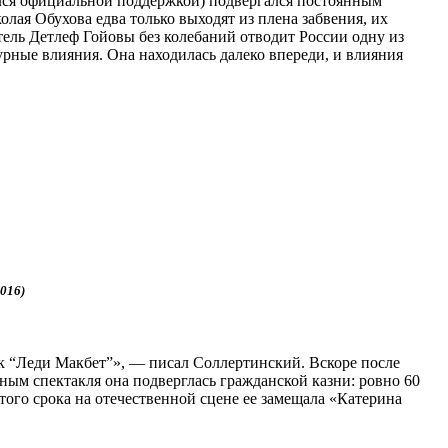
ался официальной поддержкой) подвергался постоянным
ая Обухова едва только выходят из плена забвения, их
тель Детлеф Гойовы без колебаний отводит России одну из
урные влияния. Она находилась далеко впереди, и влияния
016)
ак “Леди Макбет”», — писал Соллертинский. Вскоре после
ым спектакля она подверглась гражданской казни: ровно 60
того срока на отечественной сцене ее замещала «Катерина