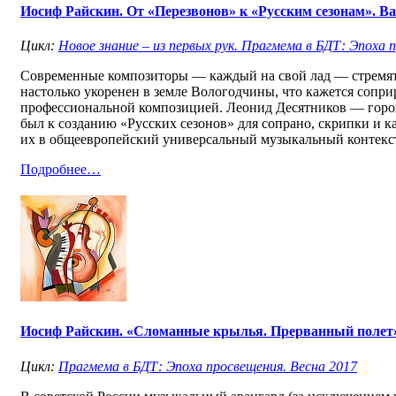
Иосиф Райскин. От «Перезвонов» к «Русским сезонам». В
Цикл:
Новое знание – из первых рук. Прагмема в БДТ: Эпоха 
Современные композиторы — каждый на свой лад — стремятс
настолько укоренен в земле Вологодчины, что кажется сопр
профессиональной композицией. Леонид Десятников — горожа
был к созданию «Русских сезонов» для сопрано, скрипки и к
их в общеевропейский универсальный музыкальный контекст
Подробнее…
Иосиф Райскин. «Сломанные крылья. Прерванный полет».
Цикл:
Прагмема в БДТ: Эпоха просвещения. Весна 2017