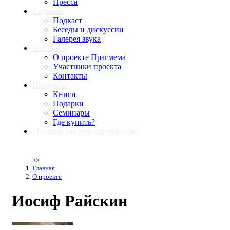
Пресса
Слушать
Подкаст
Беседы и дискуссии
Галерея звука
О проекте
О проекте Прагмема
Участники проекта
Контакты
Продукты
Книги
Подарки
Семинары
Где купить?
«Российская повседневность»
>>
Главная
О проекте
Иосиф Райскин