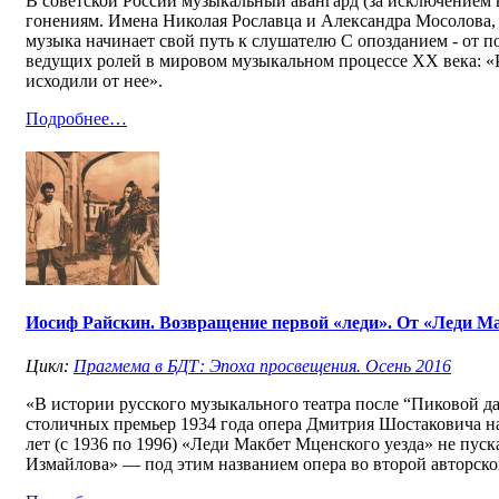
В советской России музыкальный авангард (за исключением
гонениям. Имена Николая Рославца и Александра Мосолова, 
музыка начинает свой путь к слушателю С опозданием - от п
ведущих ролей в мировом музыкальном процессе ХХ века: «Р
исходили от нее».
Подробнее…
Иосиф Райскин. Возвращение первой «леди». От «Леди М
Цикл:
Прагмема в БДТ: Эпоха просвещения. Осень 2016
«В истории русского музыкального театра после “Пиковой д
столичных премьер 1934 года опера Дмитрия Шостаковича на
лет (с 1936 по 1996) «Леди Макбет Мценского уезда» не пуск
Измайлова» — под этим названием опера во второй авторско