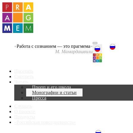
«
Работа с сознанием — это прагмема
»
М. Мамардашвили
Посетить
Смотреть
Читать
Пропп и его школа
Монографии и статьи
Пресса
Слушать
О проекте
Продукты
«Российская повседневность»