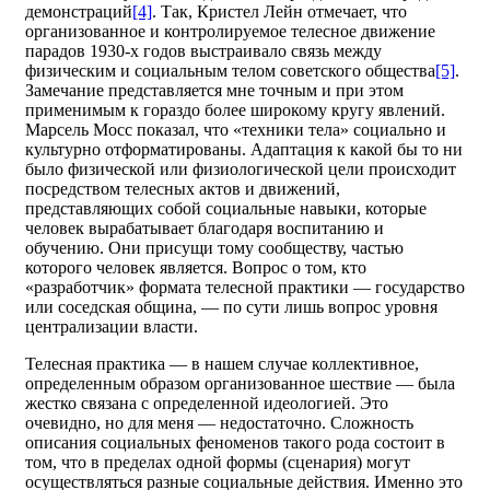
демонстраций
[4]
. Так, Кристел Лейн отмечает, что
организованное и контролируемое телесное движение
парадов 1930-х годов выстраивало связь между
физическим и социальным телом советского общества
[5]
.
Замечание представляется мне точным и при этом
применимым к гораздо более широкому кругу явлений.
Марсель Мосс показал, что «техники тела» социально и
культурно отформатированы. Адаптация к какой бы то ни
было физической или физиологической цели происходит
посредством телесных актов и движений,
представляющих собой социальные навыки, которые
человек вырабатывает благодаря воспитанию и
обучению. Они присущи тому сообществу, частью
которого человек является. Вопрос о том, кто
«разработчик» формата телесной практики — государство
или соседская община, — по сути лишь вопрос уровня
централизации власти.
Телесная практика — в нашем случае коллективное,
определенным образом организованное шествие — была
жестко связана с определенной идеологией. Это
очевидно, но для меня — недостаточно. Сложность
описания социальных феноменов такого рода состоит в
том, что в пределах одной формы (сценария) могут
осуществляться разные социальные действия. Именно это