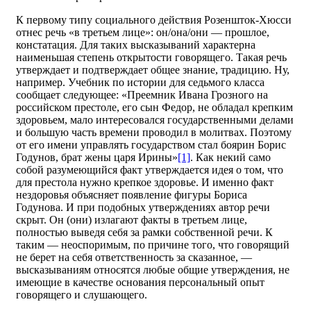
К первому типу социального действия Розеншток-Хюсси
отнес речь «в третьем лице»: он/она/они — прошлое,
констатация. Для таких высказываний характерна
наименьшая степень открытости говорящего. Такая речь
утверждает и подтверждает общее знание, традицию. Ну,
например. Учебник по истории для седьмого класса
сообщает следующее: «Преемник Ивана Грозного на
российском престоле, его сын Федор, не обладал крепким
здоровьем, мало интересовался государственными делами
и большую часть времени проводил в молитвах. Поэтому
от его имени управлять государством стал боярин Борис
Годунов, брат жены царя Ирины»
[1]
. Как некий само
собой разумеющийся факт утверждается идея о том, что
для престола нужно крепкое здоровье. И именно факт
нездоровья объясняет появление фигуры Бориса
Годунова. И при подобных утверждениях автор речи
скрыт. Он (они) излагают факты в третьем лице,
полностью выведя себя за рамки собственной речи. К
таким — неоспоримым, по причине того, что говорящий
не берет на себя ответственность за сказанное, —
высказываниям относятся любые общие утверждения, не
имеющие в качестве основания персональный опыт
говорящего и слушающего.