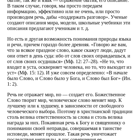
бытие, так же и язык — отражение бытия, его описание.
В таком случае, говоря, мы просто передаем
информацию, эффективно или не очень, или просто
производим речь, дабы «поддержать разговор». Ученые
создают описания мира, модели, школьные учебники эти
описания предлагают ученикам и т. д.
Но есть и другая возможность понимания природы языка
и речи, причем гораздо более древняя. «Говорю же вам,
что за всякое праздное слово, какое скажут люди, дадут
они ответ в день суда: ибо от слов своих оправдаешься, и
от слов своих осудишься» (Мф. 12: 27–28). «Не то, что
входит в уста, оскверняет человека, но то, что выходит из
уст» (Мф. 15: 12). И уже совсем определенно: «В начале
было Слово, и Слово было у Бога, и Слово был Бог» (Ин.
1: 2).
Речь не отражает мир, но — создает его. Божественное
Слово творит мир, человеческое слово меняет мир. К
лучшему или к худшему, в зависимости от свободного
человеческого выбора. Поэтому в христианской традиции
столь велика ответственность за слова и столь велика
награда за них. Покаянная речь к Богу и священнику о
понимании своей неправды, совершаемая в таинстве
исповеди, меняет прошлое. Такая речь уничтожает
последствия неправды, в час совершения ее