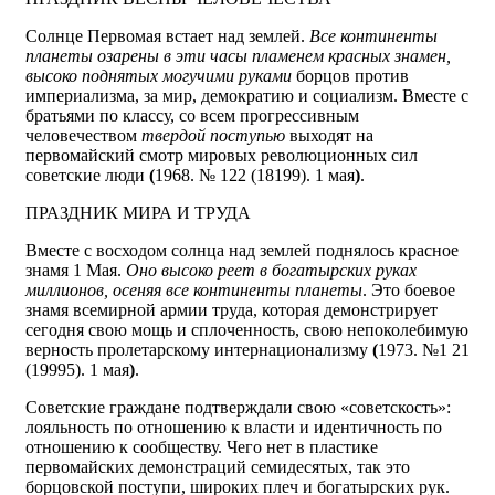
Солнце Первомая встает над землей.
Все континенты
планеты озарены в эти часы пламенем красных знамен,
высоко поднятых могучими руками
борцов против
империализма, за мир, демократию и социализм. Вместе с
братьями по классу, со всем прогрессивным
человечеством
твердой поступью
выходят на
первомайский смотр мировых революционных сил
советские люди
(
1968. № 122 (18199). 1 мая
)
.
ПРАЗДНИК МИРА И ТРУДА
Вместе с восходом солнца над землей поднялось красное
знамя 1 Мая.
Оно высоко реет в богатырских руках
миллионов, осеняя все континенты планеты
. Это боевое
знамя всемирной армии труда, которая демонстрирует
сегодня свою мощь и сплоченность, свою непоколебимую
верность пролетарскому интернационализму
(
1973. №1 21
(19995). 1 мая
)
.
Советские граждане подтверждали свою «советскость»:
лояльность по отношению к власти и идентичность по
отношению к сообществу. Чего нет в пластике
первомайских демонстраций семидесятых, так это
борцовской поступи, широких плеч и богатырских рук.