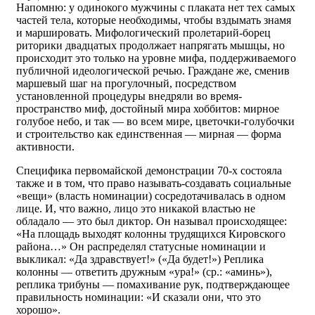
Напомню: у одинокого мужчины с плаката нет тех самых
частей тела, которые необходимы, чтобы вздымать знамя
и маршировать. Мифологический пролетарий-борец
риторики двадцатых продолжает напрягать мышцы, но
происходит это только на уровне мифа, поддерживаемого
публичной идеологической речью. Граждане же, сменив
маршевый шаг на прогулочный, посредством
установленной процедуры внедряли во время-
пространство миф, достойный мира хоббитов: мирное
голубое небо, и так — во всем мире, цветочки-голубочки
и строительство как единственная — мирная — форма
активности.
Специфика первомайской демонстрации 70-х состояла
также и в том, что право называть-создавать социальные
«вещи» (власть номинации) сосредотачивалась в одном
лице. И, что важно, лицо это никакой властью не
обладало — это был диктор. Он называл происходящее:
«На площадь выходят колонны трудящихся Кировского
района…» Он распределял статусные номинации и
выкликал: «Да здравствует!» («Да будет!») Реплика
колонны — ответить дружным «ура!» (ср.: «аминь»),
реплика трибуны — помахивание рук, подтверждающее
правильность номинации: «И сказали они, что это
хорошо».