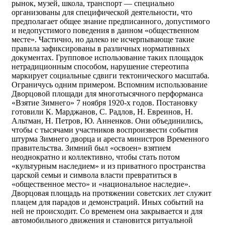
рынок, музей, школа, транспорт — специально
организованы для специфической деятельности, что
предполагает общее знание предписанного, допустимого
и недопустимого поведения в данном «общественном
месте». Частично, но далеко не исчерпывающе такие
правила зафиксированы в различных нормативных
документах. Групповое использование таких площадок
нетрадиционным способом, нарушение стереотипа
маркирует социальные сдвиги тектонического масштаба.
Ограничусь одним примером. Вспомним использование
Дворцовой площади для многотысячного перформанса
«Взятие Зимнего» 7 ноября 1920-х годов. Постановку
готовили К. Марджанов, С. Радлов, Н. Евреинов, Н.
Альтман, Н. Петров, Ю. Анненков. Они объединились,
чтобы с тысячами участников воспроизвести события
штурма Зимнего дворца и ареста министров Временного
правительства. Зимний был «освоен» взятием
неоднократно и коллективно, чтобы стать потом
«культурным наследием» и из приватного пространства
царской семьи и символа власти превратиться в
«общественное место» и «национальное наследие».
Дворцовая площадь на протяжении советских лет служит
плацем для парадов и демонстраций. Иных событий на
ней не происходит. Со временем она закрывается и для
автомобильного движения и становится ритуальной