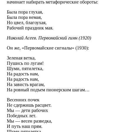
начинает набирать метафорические обороты:
Была пора глухая,
Была пора немая,
Но цвел, благоухая,
Рабочий праздник мая.
Николай Асеев. Первомайский гимн (1920)
Он же, «Первомайские сигналы» (1930):
Зеленая ветка,
Пушись по лугам!
Шуми, пятилетка,
На радость нам,
На радость нам,
На зависть врагам,
На ровный подъем пионерским шагам…
Весенних почек
Не сдержишь расцвет.
Мы — дети рабочих
Победных лет.
Мы — весен разведка,
И путь наш прям.
Шуми пятилетка,