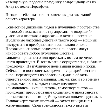
календарную, подобно празднику возвращающейся из
Аида по весне Персефоны.
Позволю себе в качестве заключения ряд замечаний
общего характера.
Совместное движение людей в публичном пространстве
— способ высказывания, где адресант, «говорящий», —
участники шествия, а адресат — власти и население.
Публичные массовые действия такого рода — мощный
инструмент в преобразовании социального поля.
Прохожие и силовые ведомства или власти могут
игнорировать любое публичное шествие,
санкционировать его или пресекать, но тем не менее
нечто происходит. Высказывание осуществлено, и баланс
поколеблен. На публичное поле вышли новые игроки.
Сейчас — в постсоветское время — сценарий шествия
вновь перемещается из области ритуала в область
ответственного высказывания. Так же, как и во времена
первых маевок, с каждым новым шествием —
«лимоновцев», «кришнаитов», гомосексуалистов —
происходит преобразование социального пространства:
оно заселяется новыми действующими лицами-группами.
Главная черта таких шествий — захват инициативы
коммуникации. Сама возможность такого захвата