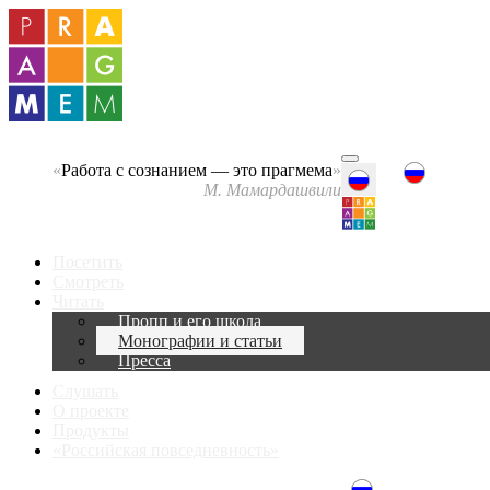
«
Работа с сознанием — это прагмема
»
М. Мамардашвили
Посетить
Смотреть
Читать
Пропп и его школа
Монографии и статьи
Пресса
Слушать
О проекте
Продукты
«Российская повседневность»