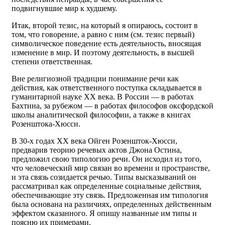
подвигнувшие мир к худшему.
Итак, второй тезис, на который я опираюсь, состоит в
том, что говорение, а равно с ним (см. тезис первый)
символическое поведение есть деятельность, вносящая
изменение в мир. И поэтому деятельность, в высшей
степени ответственная.
Вне религиозной традиции понимание речи как
действия, как ответственного поступка складывается в
гуманитарной науке ХХ века. В России — в работах
Бахтина, за рубежом — в работах философов оксфордской
школы аналитической философии, а также в книгах
Розенштока-Хюсси.
В 30-х годах ХХ века Ойген Розеншток-Хюсси,
предварив теорию речевых актов Джона Остина,
предложил свою типологию речи. Он исходил из того,
что человеческий мир связан во времени и пространстве,
и эта связь созидается речью. Типы высказываний он
рассматривал как определенные социальные действия,
обеспечивающие эту связь. Предложенная им типология
была основана на различиях, определенных действенным
эффектом сказанного. Я опишу названные им типы и
поясню их примерами.