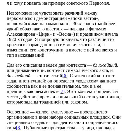
я и хочу показать на примере советского Первомая.
Невозможно не чувствовать различий между
первомайской демонстрацией «эпохи застоя»,
первомайскими парадами конца 30-х годов (наиболее
яркий образ такого шествия — парады в фильмах
Александрова «Цирк» и «Весна») и праздником начала
1920-х годов. Я попробую показать, что различие это
кроется в форме данного символического акта, в
изменении его конструкции, а вместе с ней меняется и
тип высказываний.
Для его описания введем два контекста —
ближайший
,
или динамический, контекст символического акта, и
дальнейший
— статический
[6]
. Статический контекст
задан институцией: он определен «кодексом» данного
сообщества как в ее познавательном, так и в ее
предписывающем аспекте
[7]
. Этот контекст определяет
место действия, время и социальный состав участников,
которые заданы традицией или законом.
Освоенное — жилое, культурное — пространство
организовано в виде набора социальных площадок. Они
специально создаются для деятельности определенного
типа
[8]
. Публичные пространства — улица, площадь,