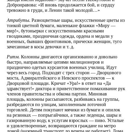
Добронравова: «И вновь продолжается бой, и сердцу
тревожно в груди, и Ленин такой молодой…»
Атрибуты.
Разноцветные шары, искусственные цветы из
тонкой цветной бумаги, маленькие флажки «Миру —
мир!», бутоньерки с искусственными красными
гвоздиками, праздничная одежда, ордена и медали у
военных, бывших фронтовиков, прически женщин, туго
зачесанные в косы девочки и т. д.
Ритм.
Колонны двигаются организованно и довольно
быстро, направляемые цепями милиционеров и
празднично одетых курсантов военных училищ. Идут
через весь город. Подходят с трех сторон — Дворцового
моста, Адмиралтейского и Невского проспектов — к
Дворцовой площади. Кричат «Ура!» в ответ на «Да
здравствует!» диктора и приветственное помахивание рук
членов правительства и обкома партии. Миновав
площадь, колонны рассыпаются, разбиваясь на группы,
разбредаются по улицам, заполненным лоточной
торговлей. Детям покупают мячики из бумаги и опилок
на резинках — попрыгайчики, а также леденцы, шары и
газированную воду, к услугам взрослых — пиво. Усталые
и удовлетворенные, возвращаются граждане на метро
домой (наземный транспорт до вечера не работает). Дома