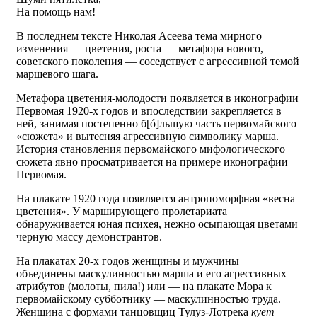
На помощь нам!
В последнем тексте Николая Асеева тема мирного
изменения — цветения, роста — метафора нового,
советского поколения — соседствует с агрессивной темой
маршевого шага.
Метафора цветения-молодости появляется в иконографии
Первомая 1920-х годов и впоследствии закрепляется в
ней, занимая постепенно б[ó]льшую часть первомайского
«сюжета» и вытесняя агрессивную символику марша.
История становления первомайского мифологического
сюжета явно просматривается на примере иконографии
Первомая.
На плакате 1920 года появляется антропоморфная «весна
цветения». У марширующего пролетариата
обнаруживается юная психея, нежно осыпающая цветами
черную массу демонстрантов.
На плакатах 20-х годов женщины и мужчины
объединены маскулинностью марша и его агрессивных
атрибутов (молоты, пила!) или — на плакате Мора к
первомайскому субботнику — маскулинностью труда.
Женщина с формами танцовщиц Тулуз-Лотрека
кует