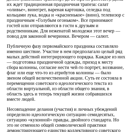
их ждет традиционная праздничная трапеза: салат
«оливье», винегрет, вареная картошка, селедка под
кольцами лука, водка и «красненькое» (вино), телевизор с
праздничным «Голубым огоньком». Все принимают
гостей или отправляются в гости к друзьям и
родственникам. Для неженатой молодежи этот вечер —
повод для законной вечеринки. Вечером — салют.
Публичную фазу первомайского праздника составляло
именно шествие. Участие в нем предполагало целый ряд
малых действий интегрирующего порядка. Каждое из них
— подготовка праздничной одежды, приход к месту
сбора колонны, согласие нести чей-то портрет, воззвание,
флаг или еще что-то из атрибутов колонны — было
звеном общей величественной акции. Суть ее состояла в
перемещении советского идеологического текста из
области виртуальной, из области общего знания, в
область здесь и теперь текущей жизни собравшихся
вместе людей.
Несовпадение делания (участия) и личных убеждений
определило идеологическую ситуацию семидесятых,
ситуацию «кухонной» правды, двойного стандарта. Но
это не отменило общей символической практики
демонстрирующего единство коллективного советского