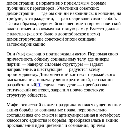
демонстрации к нормативно приемлемым формам
публичных переговоров. Участники советских
демонстраций — где бы они ни находились: в колонне, на
трибуне, в заграждении, — разговаривали сами с собой.
Таким образом, первомайское шествие за время советской
власти изменило коммункативную рамку. Вместо диалога
с властью (как это было в дооктябрьское время)
демонстрирующие советской эпохи созидали
автокоммуникацию.
Они (мы) ежегодно подтверждали актом Первомая свою
причастность общему социальному телу, где лидеры
партии — наверху, силовые структуры — задают
направление, а шествующие — радуются всему
происходящему. Динамический контекст перомайского
высказывания, поначалу явно креативный, осознанно
разработанный
[9]
, сделал свое дело — преобразовал
статический контекст, закрепил новую советскую
структуру общества.
Мифологический сюжет праздника менялся существенно:
акция борьбы за социальные права, первоначально
составлявшая его смысл и артикулированная в метафорах
классового единства и борьбы, преобразовалась в акцию
прославления идеи цветения и созидания, причем