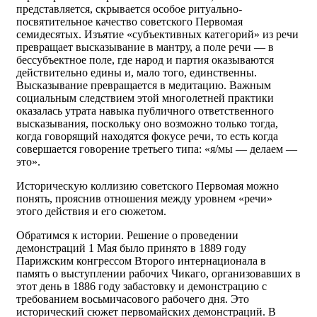
представляется, скрывается особое ритуально-
посвятительное качество советского Первомая
семидесятых. Изъятие «субъективных категорий» из речи
превращает высказывание в мантру, а поле речи — в
бессубъектное поле, где народ и партия оказываются
действительно едины и, мало того, единственны.
Высказывание превращается в медитацию. Важным
социальным следствием этой многолетней практики
оказалась утрата навыка публичного ответственного
высказывания, поскольку оно возможно только тогда,
когда говорящий находятся фокусе речи, то есть когда
совершается говорение третьего типа: «я/мы — делаем —
это».
Историческую коллизию советского Первомая можно
понять, прояснив отношения между уровнем «речи»
этого действия и его сюжетом.
Обратимся к истории. Решение о проведении
демонстраций 1 Мая было принято в 1889 году
Парижским конгрессом Второго интернационала в
память о выступлении рабочих Чикаго, организовавших в
этот день в 1886 году забастовку и демонстрацию с
требованием восьмичасового рабочего дня. Это
исторический сюжет первомайских демонстраций. В