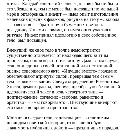
«тела». Каждый советский человек, каковы бы ни были
его убеждения, тем не менее был посвящен по меньшей
мере в октябренка, а значит — имел опыт изготовления
маленьких красных флажков, рисунка на тему «Свобода
— равенство — братство» и бумажных цветов к
празднику. Иными словами, он имел опыт участия в
ритуале. Иначе: принял идеологию в свое собственное
тело, был посвящен.
Влекущий же свое тело в толпе демонстрантов
существенно отличается от наблюдающего за этим
процессом, например, по телевизору. Даже в том случае,
если они едины в своей позитивной или негативной
оценке совершаемого акта. «Идущие вместе» граждане
обеспечивают атрибуты силой, превращая тем самым
текст в высказывание. Следуя определению Розенштока-
Хюсси, демонстранты, шествуя, преобразуют безличный
идеологический текст в речь четвертого типа —
подтверждение, согласие: «свобода, равенство и
братство» + «мы говорим это». Шествующие внедряют
его смысл во время и пространство.
Многие исследователи, занимающиеся сталинским
периодом советской истории, отмечали особую
значимость публичных действ — праздничных парадов,