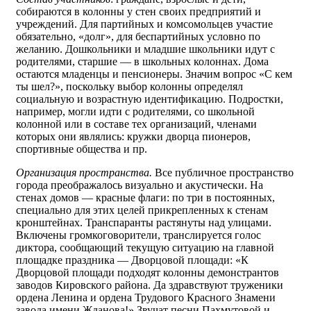
собираются в колонны у стен своих предприятий и
учреждений. Для партийных и комсомольцев участие
обязательно, «долг», для беспартийных условно по
желанию. Дошкольники и младшие школьники идут с
родителями, старшие — в школьных колоннах. Дома
остаются младенцы и пенсионеры. Значим вопрос «С кем
ты шел?», поскольку выбор колонны определял
социальную и возрастную идентификацию. Подростки,
например, могли идти с родителями, со школьной
колонной или в составе тех организаций, членами
которых они являлись: кружки дворца пионеров,
спортивные общества и пр.
Организация пространства.
Все публичное пространство
города преображалось визуально и акустически. На
стенах домов — красные флаги: по три в постоянных,
специально для этих целей прикрепленных к стенам
кронштейнах. Транспаранты растянуты над улицами.
Включены громкоговорители, транслируется голос
диктора, сообщающий текущую ситуацию на главной
площадке праздника — Дворцовой площади: «К
Дворцовой площади подходят колонны демонстрантов
заводов Кировского района. Да здравствуют труженики
ордена Ленина и ордена Трудового Красного Знамени
завода имени Жданова!» Звучат песни Пахмутовой и