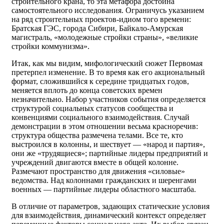
строительного крана, то эта метафора достойна
самостоятельного исследования. Ограничусь указанием
на ряд строительных проектов-идиом того времени:
Братская ГЭС, города Сибири, Байкало-Амурская
магистраль, «молодежные стройки страны», «великие
стройки коммунизма».
Итак, как мы видим, мифологический сюжет Первомая
претерпел изменение. В то время как его акциональный
формат, сложившийся к середине тридцатых годов,
меняется вплоть до конца советских времен
незначительно. Набор участников события определяется
структурой социальных статусов сообщества и
конвенциями социального взаимодействия. Случай
демонстрации в этом отношении весьма красноречив:
структура общества размечена телами. Все те, кто
выстроился в колонны, и шествует — «народ и партия»,
они же «трудящиеся»; партийные лидеры предприятий и
учреждений двигаются вместе в общей колонне.
Размечают пространство для движения «силовые»
ведомства. Над колоннами гражданских и шеренгами
военных — партийные лидеры областного масштаба.
В отличие от параметров, задающих статические условия
для взаимодействия, динамический контекст определяет