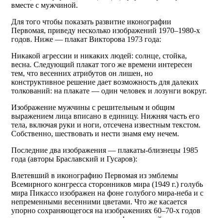
вместе с мужчиной.
Для того чтобы показать развитие иконографии
Первомая, приведу несколько изображений 1970–1980-х
годов. Ниже — плакат Викторова 1973 года:
Никакой агрессии и никаких людей: солнце, стойка,
весна. Следующий плакат того же времени интересен
тем, что весенних атрибутов он лишен, но
конструктивное решение дает возможность для далеких
толкований: на плакате — один человек и лозунги вокруг.
Изображение мужчины с решительным и общим
выражением лица вписано в единицу. Нижняя часть его
тела, включая руки и ноги, отсечена известным текстом.
Собственно, шествовать и нести знамя ему нечем.
Последние два изображения — плакаты-близнецы 1985
года (авторы Браславский и Гусаров):
Влетевший в иконографию Первомая из эмблемы
Всемирного конгресса сторонников мира (1949 г.) голубь
мира Пикассо изображен на фоне голубого мира-неба и с
непременными весенними цветами. Что же касается
упорно сохраняющегося на изображениях 60–70-х годов