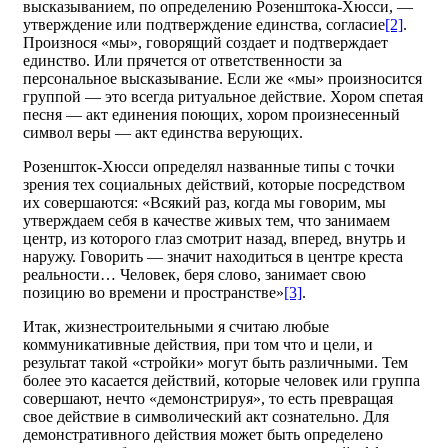
высказыванием, по определению Розенштока-Хюсси, —
утверждение или подтверждение единства, согласие
[2]
.
Произнося «мы», говорящий создает и подтверждает
единство. Или прячется от ответственности за
персональное высказывание. Если же «мы» произносится
группой — это всегда ритуальное действие. Хором спетая
песня — акт единения поющих, хором произнесенный
символ веры — акт единства верующих.
Розеншток-Хюсси определял названные типы с точки
зрения тех социальных действий, которые посредством
их совершаются: «Всякий раз, когда мы говорим, мы
утверждаем себя в качестве живых тем, что занимаем
центр, из которого глаз смотрит назад, вперед, внутрь и
наружу. Говорить — значит находиться в центре креста
реальности… Человек, беря слово, занимает свою
позицию во времени и пространстве»
[3]
.
Итак, жизнестроительными я считаю любые
коммуникативные действия, при том что и цели, и
результат такой «стройки» могут быть различными. Тем
более это касается действий, которые человек или группа
совершают, нечто «демонстрируя», то есть превращая
свое действие в символический акт сознательно. Для
демонстративного действия может быть определено