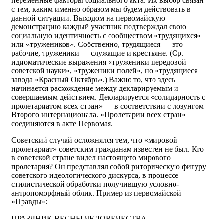
переменные факторы социального акта. Их выбор связан
с тем, каким именно образом мы будем действовать в
данной ситуации. Выходом на первомайскую
демонстрацию каждый участник подтверждал свою
социальную идентичность с сообществом «трудящихся»
или «тружеников». Собственно, трудящиеся — это
рабочие, труженики — служащие и крестьяне. (Ср.
идиоматические выражения «труженики передовой
советской науки», «труженики полей», но «трудящиеся
завода «Красный Октябрь».) Важно то, что здесь
начинается расхождение между декларируемым и
совершаемым действием. Декларируется «солидарность с
пролетариатом всех стран» — в соответствии с лозунгом
Второго интернационала. «Пролетарии всех стран»
соединяются в акте Первомая.
Советский случай осложнялся тем, что «мировой
пролетариат» советским гражданам известен не был. Кто
в советской стране видел настоящего мирового
пролетария? Он представлял собой риторическую фигуру
советского идеологического дискурса, в процессе
стилистической обработки получившую условно-
антропоморфный облик. Пример из первомайской
«Правды»:
ПРАЗДНИК ВЕСНЫ ЧЕЛОВЕЧЕСТВА