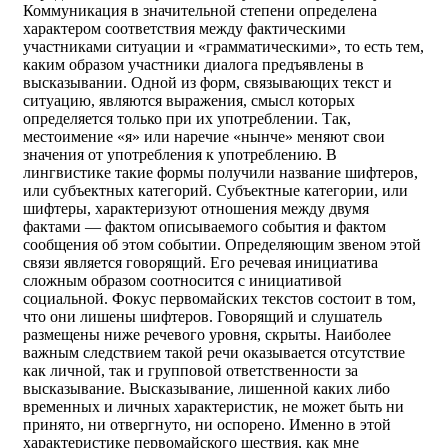
Коммуникация в значительной степени определена
характером соответствия между фактическими
участниками ситуации и «грамматическими», то есть тем,
каким образом участники диалога предъявлены в
высказывании. Одной из форм, связывающих текст и
ситуацию, являются выражения, смысл которых
определяется только при их употреблении. Так,
местоимение «я» или наречие «нынче» меняют свои
значения от употребления к употреблению. В
лингвистике такие формы получили название шифтеров,
или субъектных категорий. Субъектные категории, или
шифтеры, характеризуют отношения между двумя
фактами — фактом описываемого события и фактом
сообщения об этом событии. Определяющим звеном этой
связи является говорящий. Его речевая инициатива
сложным образом соотносится с инициативой
социальной. Фокус первомайских текстов состоит в том,
что они лишены шифтеров. Говорящий и слушатель
размещены ниже речевого уровня, скрыты. Наиболее
важным следствием такой речи оказывается отсутствие
как личной, так и групповой ответственности за
высказывание. Высказывание, лишенной каких либо
временных и личных характеристик, не может быть ни
принято, ни отвергнуто, ни оспорено. Именно в этой
характеристике первомайского шествия, как мне