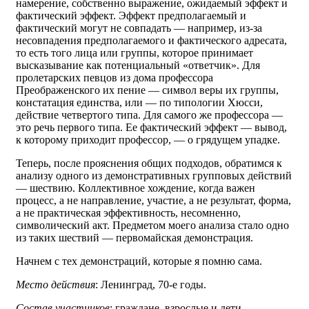
намерение, собственно выражение, ожидаемый эффект и
фактический эффект. Эффект предполагаемый и
фактический могут не совпадать — например, из-за
несовпадения предполагаемого и фактического адресата,
то есть того лица или группы, которое принимает
высказывание как потенциальный «ответчик». Для
пролетарских певцов из дома профессора
Преображенского их пение — символ веры их группы,
констатация единства, или — по типологии Хюсси,
действие четвертого типа. Для самого же профессора —
это речь первого типа. Ее фактический эффект — вывод,
к которому приходит профессор, — о грядущем упадке.
Теперь, после прояснения общих подходов, обратимся к
анализу одного из демонстративных групповых действий
— шествию. Коллективное хождение, когда важен
процесс, а не направление, участие, а не результат, форма,
а не практическая эффективность, несомненно,
символический акт. Предметом моего анализа стало одно
из таких шествий — первомайская демонстрация.
Начнем с тех демонстраций, которые я помню сама.
Место действия
: Ленинград, 70-е годы.
Состав участников
: граждане, взрослые и дети,