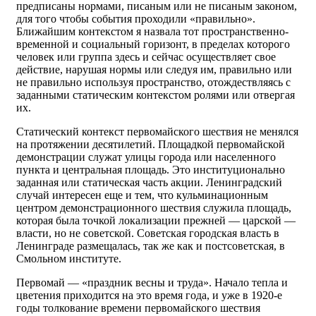
предписаны нормами, писаным или не писаным законом,
для того чтобы события проходили «правильно».
Ближайшим контекстом я назвала тот пространственно-
временной и социальный горизонт, в пределах которого
человек или группа здесь и сейчас осуществляет свое
действие, нарушая нормы или следуя им, правильно или
не правильно используя пространство, отождествляясь с
заданными статическим контекстом ролями или отвергая
их.
Статический контекст первомайского шествия не менялся
на протяжении десятилетий. Площадкой первомайской
демонстрации служат улицы города или населенного
пункта и центральная площадь. Это институционально
заданная или статическая часть акции. Ленинградский
случай интересен еще и тем, что кульминационным
центром демонстрационного шествия служила площадь,
которая была точкой локализации прежней — царской —
власти, но не советской. Советская городская власть в
Ленинграде размещалась, так же как и постсоветская, в
Смольном институте.
Первомай — «праздник весны и труда». Начало тепла и
цветения приходится на это время года, и уже в 1920-е
годы толкование времени первомайского шествия