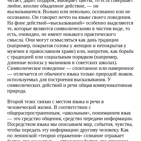
читает, дарит подарок, выбирает цветы, то есть совершает
любое, вполне обыденное действие, — он
высказывается
. Вольно или невольно, осознанно или не
осознанно. Он говорит нечто на языке своего поведения.
На фоне действий-«высказываний» особенно выделяются
те, которые являются символическими в чистом виде, то
есть, очевидно, не имеют никакого практического
смысла. Они могут осмысляться как дань традиции
(например, покрытая голова у женщин и непокрытая у
мужчин в православном храме) или, напротив, как борьба
с традицией или социальным порядком (например,
длинные волосы у мальчиков в советских школах).
Символическое поведение — спонтанное или намеренное
— отличается от обычного языка только природой знаков,
используемых для построения высказывания. У
символических действий и речи общая коммуникативная
природа.
Второй тезис связан с местом языка и речи в
человеческой жизни. В соответствии с
общераспространенным, «школьным», пониманием язык
— это средство общения, средство передачи информации.
Посредством языка мы описываем мир, события, чувства,
чтобы передать эту информацию другому человеку. Как
по ленинской «теории отражения» сознание отражает