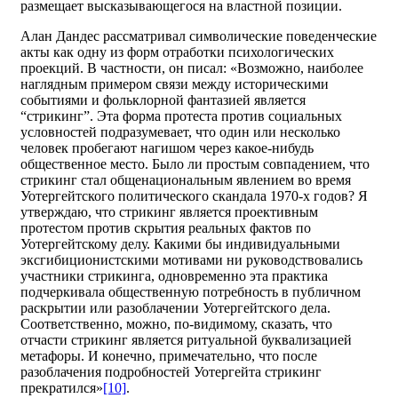
размещает высказывающегося на властной позиции.
Алан Дандес рассматривал символические поведенческие
акты как одну из форм отработки психологических
проекций. В частности, он писал: «Возможно, наиболее
наглядным примером связи между историческими
событиями и фольклорной фантазией является
“стрикинг”. Эта форма протеста против социальных
условностей подразумевает, что один или несколько
человек пробегают нагишом через какое-нибудь
общественное место. Было ли простым совпадением, что
стрикинг стал общенациональным явлением во время
Уотергейтского политического скандала 1970-х годов? Я
утверждаю, что стрикинг является проективным
протестом против скрытия реальных фактов по
Уотергейтскому делу. Какими бы индивидуальными
эксгибиционистскими мотивами ни руководствовались
участники стрикинга, одновременно эта практика
подчеркивала общественную потребность в публичном
раскрытии или разоблачении Уотергейтского дела.
Соответственно, можно, по-видимому, сказать, что
отчасти стрикинг является ритуальной буквализацией
метафоры. И конечно, примечательно, что после
разоблачения подробностей Уотергейта стрикинг
прекратился»
[10]
.