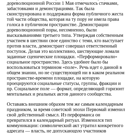
дореволюционной России 1 Мая отмечалось стачками,
забастовками и демонстрациями. Так была
сконструирована и поддержана форма публичного жеста
той части общества, которая на ту пору не имела права
голоса в публичном пространстве. Демонстрации
дореволюционной поры, несомненно, были
высказываниями третьего типа. Утверждая собственным
участием в шествии свое единство с теми, кто выступает
против власти, демонстрант совершал ответственный
поступок. Делая это коллективно, шествующие ломали
заданные сценические площадки. «Перформировали»
социальное пространство. Здесь удобнее было бы
воспользоваться термином «поле». Речь идет о данной в
общем знании, но не существующей ни в каком реальном
пространстве-времени площадке, на которую
проецируются социальные статусы, группы, фракции и
пр. Социальное поле — формат, определяющий горизонт
ментальных и реальных актов данного сообщества.
Оставаясь внешним образом тем же самым календарным
праздником, за время советской эпохи Первомай изменил
свой действенный смысл. Из перформанса он
превратился в календарный ритуал. Изменился тип
коммуникации: символический акт утратил конкретного
адресата — власть, не допускающую участников