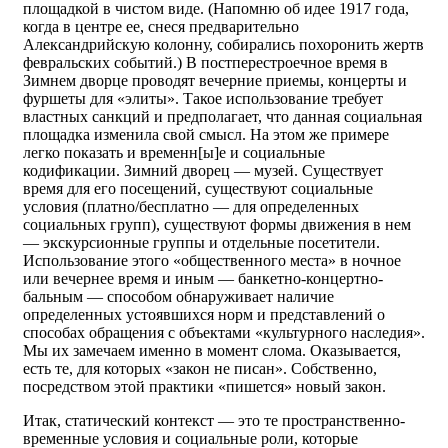
площадкой в чистом виде. (Напомню об идее 1917 года,
когда в центре ее, снеся предварительно
Александрийскую колонну, собирались похоронить жертв
февральских событий.) В постперестроечное время в
Зимнем дворце проводят вечерние приемы, концерты и
фуршеты для «элиты». Такое использование требует
властных санкций и предполагает, что данная социальная
площадка изменила свой смысл. На этом же примере
легко показать и временн[ы]е и социальные
кодификации. Зимний дворец — музей. Существует
время для его посещений, существуют социальные
условия (платно/бесплатно — для определенных
социальных групп), существуют формы движения в нем
— экскурсионные группы и отдельные посетители.
Использование этого «общественного места» в ночное
или вечернее время и иным — банкетно-концертно-
бальным — способом обнаруживает наличие
определенных устоявшихся норм и представлений о
способах обращения с объектами «культурного наследия».
Мы их замечаем именно в момент слома. Оказывается,
есть те, для которых «закон не писан». Собственно,
посредством этой практики «пишется» новый закон.
Итак, статический контекст — это те пространственно-
временные условия и социальные роли, которые