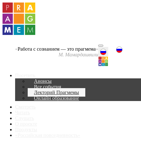
«
Работа с сознанием — это прагмема
»
М. Мамардашвили
Посетить
Анонсы
Все события
Лекторий Прагмемы
Онлайн образование
Смотреть
Читать
Слушать
О проекте
Продукты
«Российская повседневность»